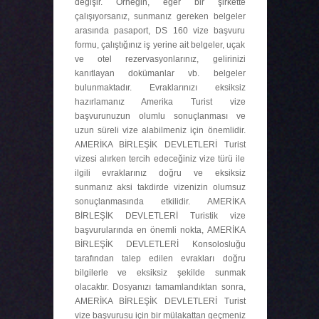
değişir. Örneğin, eğer bir şirkette
çalışıyorsanız, sunmanız gereken belgeler
arasında pasaport, DS 160 vize başvuru
formu, çalıştığınız iş yerine ait belgeler, uçak
ve otel rezervasyonlarınız, gelirinizi
kanıtlayan dokümanlar vb. belgeler
bulunmaktadır. Evraklarınızı eksiksiz
hazırlamanız Amerika Turist vize
başvurunuzun olumlu sonuçlanması ve
uzun süreli vize alabilmeniz için önemlidir.
AMERİKA BİRLEŞİK DEVLETLERİ Turist
vizesi alırken tercih edeceğiniz vize türü ile
ilgili evraklarınız doğru ve eksiksiz
sunmanız aksi takdirde vizenizin olumsuz
sonuçlanmasında etkilidir. AMERİKA
BİRLEŞİK DEVLETLERİ Turistik vize
başvurularında en önemli nokta, AMERİKA
BİRLEŞİK DEVLETLERİ Konsolosluğu
tarafından talep edilen evrakları doğru
bilgilerle ve eksiksiz şekilde sunmak
olacaktır. Dosyanızı tamamlandıktan sonra,
AMERİKA BİRLEŞİK DEVLETLERİ Turist
vize başvurusu için bir mülakattan geçmeniz