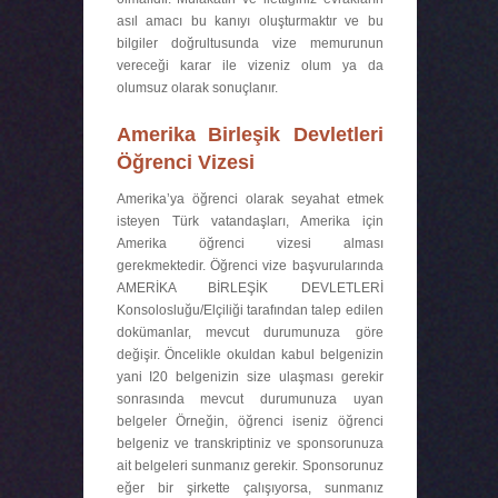
asıl amacı bu kanıyı oluşturmaktır ve bu
bilgiler doğrultusunda vize memurunun
vereceği karar ile vizeniz olum ya da
olumsuz olarak sonuçlanır.
Amerika Birleşik Devletleri
Öğrenci Vizesi
Amerika’ya öğrenci olarak seyahat etmek
isteyen Türk vatandaşları, Amerika için
Amerika öğrenci vizesi alması
gerekmektedir. Öğrenci vize başvurularında
AMERİKA BİRLEŞİK DEVLETLERİ
Konsolosluğu/Elçiliği tarafından talep edilen
dokümanlar, mevcut durumunuza göre
değişir. Öncelikle okuldan kabul belgenizin
yani I20 belgenizin size ulaşması gerekir
sonrasında mevcut durumunuza uyan
belgeler Örneğin, öğrenci iseniz öğrenci
belgeniz ve transkriptiniz ve sponsorunuza
ait belgeleri sunmanız gerekir. Sponsorunuz
eğer bir şirkette çalışıyorsa, sunmanız