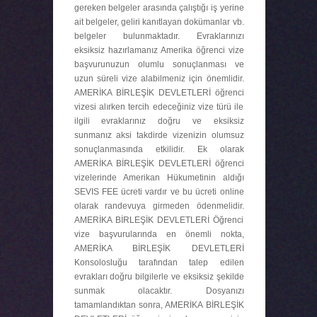
gereken belgeler arasında çalıştığı iş yerine
ait belgeler, geliri kanıtlayan dokümanlar vb.
belgeler bulunmaktadır. Evraklarınızı
eksiksiz hazırlamanız Amerika öğrenci vize
başvurunuzun olumlu sonuçlanması ve
uzun süreli vize alabilmeniz için önemlidir.
AMERİKA BİRLEŞİK DEVLETLERİ öğrenci
vizesi alırken tercih edeceğiniz vize türü ile
ilgili evraklarınız doğru ve eksiksiz
sunmanız aksi takdirde vizenizin olumsuz
sonuçlanmasında etkilidir. Ek olarak
AMERİKA BİRLEŞİK DEVLETLERİ öğrenci
vizelerinde Amerikan Hükumetinin aldığı
SEVIS FEE ücreti vardır ve bu ücreti online
olarak randevuya girmeden ödenmelidir.
AMERİKA BİRLEŞİK DEVLETLERİ Öğrenci
vize başvurularında en önemli nokta,
AMERİKA BİRLEŞİK DEVLETLERİ
Konsolosluğu tarafından talep edilen
evrakları doğru bilgilerle ve eksiksiz şekilde
sunmak olacaktır. Dosyanızı
tamamlandıktan sonra, AMERİKA BİRLEŞİK