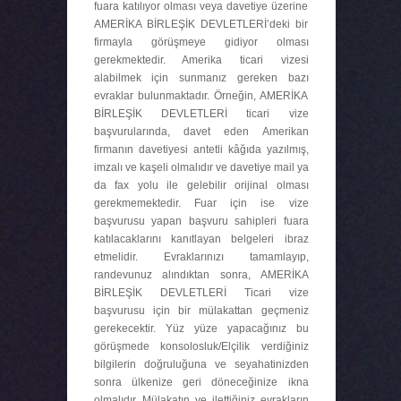
fuara katılıyor olması veya davetiye üzerine
AMERİKA BİRLEŞİK DEVLETLERİ’deki bir
firmayla görüşmeye gidiyor olması
gerekmektedir. Amerika ticari vizesi
alabilmek için sunmanız gereken bazı
evraklar bulunmaktadır. Örneğin, AMERİKA
BİRLEŞİK DEVLETLERİ ticari vize
başvurularında, davet eden Amerikan
firmanın davetiyesi antetli kâğıda yazılmış,
imzalı ve kaşeli olmalıdır ve davetiye mail ya
da fax yolu ile gelebilir orijinal olması
gerekmemektedir. Fuar için ise vize
başvurusu yapan başvuru sahipleri fuara
katılacaklarını kanıtlayan belgeleri ibraz
etmelidir. Evraklarınızı tamamlayıp,
randevunuz alındıktan sonra, AMERİKA
BİRLEŞİK DEVLETLERİ Ticari vize
başvurusu için bir mülakattan geçmeniz
gerekecektir. Yüz yüze yapacağınız bu
görüşmede konsolosluk/Elçilik verdiğiniz
bilgilerin doğruluğuna ve seyahatinizden
sonra ülkenize geri döneceğinize ikna
olmalıdır. Mülakatın ve ilettiğiniz evrakların